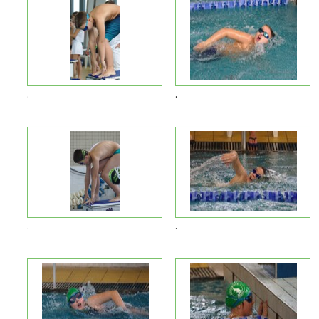
.
.
.
.