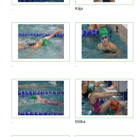
.
Kája
.
.
.
Eliška