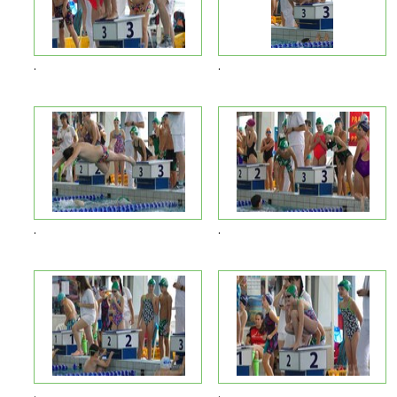
.
.
.
.
.
.