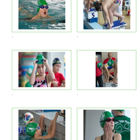
.
.
.
.