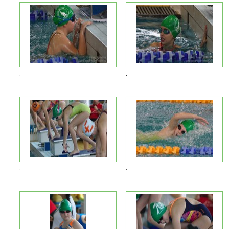
.
.
.
.