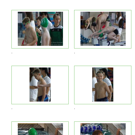
.
.
.
.