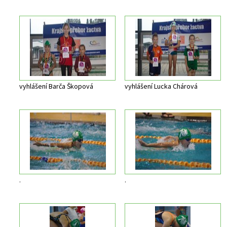
vyhlášení Barča Škopová
vyhlášení Lucka Chárová
.
.