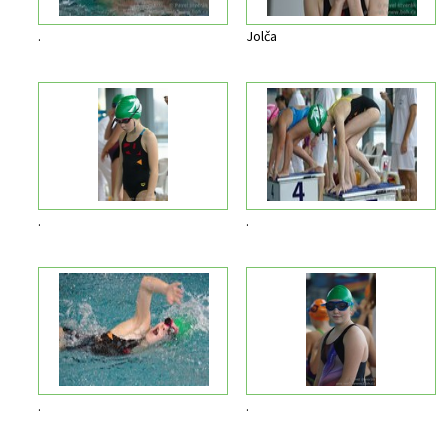
.
Jolča
.
.
.
.