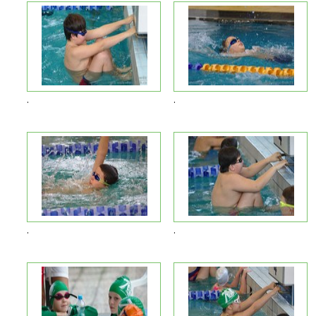
.
.
.
.