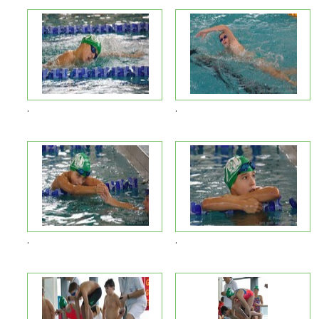
.
.
.
.