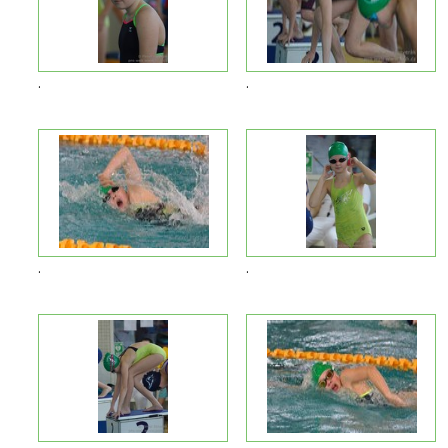
.
.
.
.