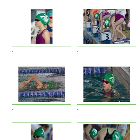
.
.
.
.