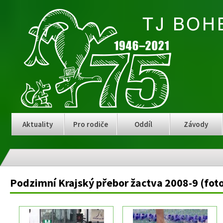
Aktuality
Pro rodiče
Oddíl
Závody
Podzimní Krajský přebor žactva 2008-9 (foto