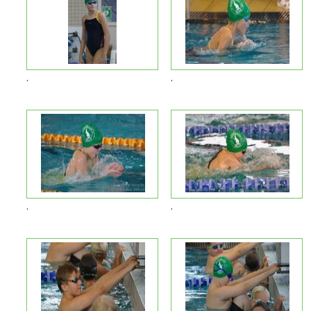
.
.
.
.