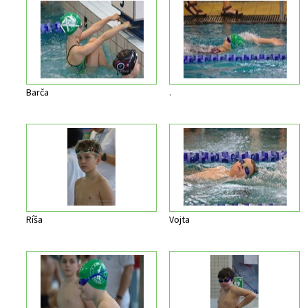
Barča
.
Ríša
Vojta