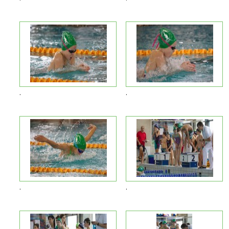
.
.
.
.