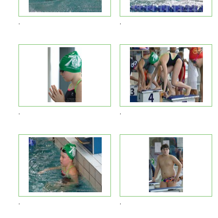
.
.
.
.
.
.