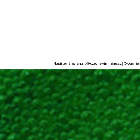
Napište nám:
jan.srb@czechswimming.cz
| © copyrig