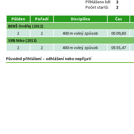
Přihlášeno lidí:
2
Počet startů:
2
Půlden
Pořadí
Disciplína
Čas
BENŠ Ondřej (2012)
2
2
400 m volný způsob
05:09,80
SRB Niko (2013)
2
2
400 m volný způsob
05:55,47
Původně přihlášení – odhlášení nebo nepřijatí