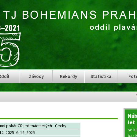
Oddíl
Závody
Rekordy
Statistika
Fot
Náb
let
mní pohár ČR jedenáctiletých - Čechy
se ko
 12. 2025–6. 12. 2025
bazé