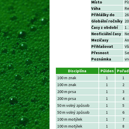
Místo
Pí
Váha
Re
Přihlášky do
26
Globální ročníky
20
Časy z období
1.
Neoficiální časy
N
Mezičasy
An
Přihlašovat
Vš
Přesnost
Se
Poznámka
vr
Disciplína
Půlden
Pořad
100 m znak
1
1
100 m znak
1
2
200 m prsa
1
3
200 m prsa
1
4
50 m volný způsob
1
5
50 m volný způsob
1
6
100 m motýlek
1
7
100 m motýlek
1
8