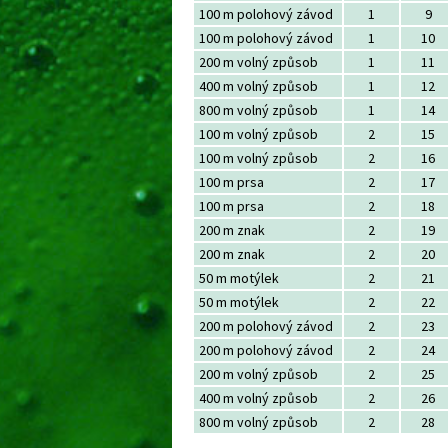
100 m polohový závod
1
9
100 m polohový závod
1
10
200 m volný způsob
1
11
400 m volný způsob
1
12
800 m volný způsob
1
14
100 m volný způsob
2
15
100 m volný způsob
2
16
100 m prsa
2
17
100 m prsa
2
18
200 m znak
2
19
200 m znak
2
20
50 m motýlek
2
21
50 m motýlek
2
22
200 m polohový závod
2
23
200 m polohový závod
2
24
200 m volný způsob
2
25
400 m volný způsob
2
26
800 m volný způsob
2
28