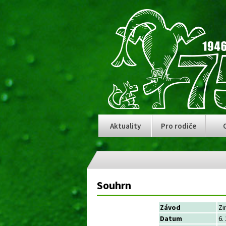
Aktuality
Pro rodiče
Souhrn
Závod
Zi
Datum
6.