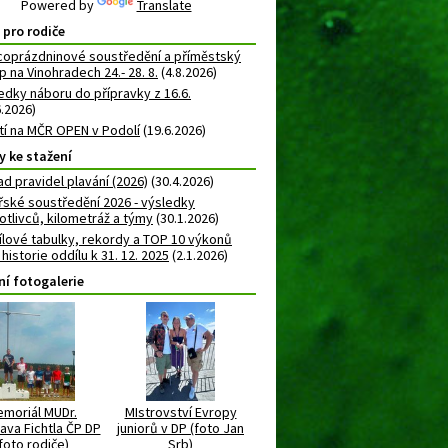
Powered by
Translate
 pro rodiče
oprázdninové soustředění a příměstský
 na Vinohradech 24.- 28. 8.
(4.8.2026)
edky náboru do přípravky z 16.6.
6.2026)
atí na MČR OPEN v Podolí
(19.6.2026)
y ke stažení
ad pravidel plavání (2026)
(30.4.2026)
řské soustředění 2026 - výsledky
otlivců, kilometráž a týmy
(30.1.2026)
lové tabulky, rekordy a TOP 10 výkonů
 historie oddílu k 31. 12. 2025
(2.1.2026)
ní fotogalerie
moriál MUDr.
MIstrovství Evropy
ava Fichtla ČP DP
juniorů v DP (foto Jan
foto rodiče)
Srb)