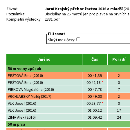
Závod:
Jarní Krajský přebor žactva 2016 a mladší
(26.
Poznámka:
Disciplíny na 25 metrů jen pro plavce na prvních 
Kompletní výsledky:
2331.pdf
Filtrovat
Skrýt mezičasy:
Jméno
Čas
Pořadí
50 m volný způsob
PEŠTOVÁ Ema (2016)
00:41,39
2
PEŠTOVÁ Ema (2016)
00:42,18
*
0
PIRKOVÁ Magdaléna (2016)
00:47,78
7
VRCHLABSKÝ Matěj (2017)
00:49,00
2
VLK Josef (2016)
00:53,77
*
0
VLK Josef (2016)
01:00,12
17
ZIMA Alex (2016)
01:09,42
24
50 m prsa