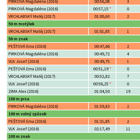
PIRKOVÁ Magdaléna (2016)
00:56,08
3
PIRKOVÁ Magdaléna (2016)
00:57,15
*
0
VRCHLABSKÝ Matěj (2017)
01:00,63
2
50 m motýlek
VRCHLABSKÝ Matěj (2017)
01:01,85
1
50 m znak
PEŠTOVÁ Ema (2016)
00:47,66
2
PIRKOVÁ Magdaléna (2016)
00:49,72
4
VLK Josef (2016)
00:49,75
1
PEŠTOVÁ Ema (2016)
00:51,19
*
0
VRCHLABSKÝ Matěj (2017)
00:52,82
7
VLK Josef (2016)
00:56,25
*
0
ZIMA Alex (2016)
01:04,50
19
100 m prsa
PIRKOVÁ Magdaléna (2016)
01:59,83
2
100 m volný způsob
PEŠTOVÁ Ema (2016)
01:31,85
2
VLK Josef (2016)
02:17,49
11
100 m znak