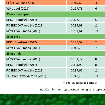
PEŠTOVÁ Ema (2016)
01:45,63
3
VLK Josef (2016)
01:57,71
6
25 m volný způsob
KINCL František (2017)
00:26,18
5
FICENECOVÁ Anežka (2018)
00:35,98
11
NĚMCOVÁ Simona (2019)
00:38,64
13
25 m prsa
KINCL František (2017)
00:29,97
2
NĚMCOVÁ Simona (2019)
00:46,23
7
25 m znak
NĚMCOVÁ Simona (2019)
00:33,77
8
KINCL František (2017)
00:33,92
8
FICENECOVÁ Anežka (2018)
00:37,65
11
SOLOMATOVA Viktoria (2018)
00:40,29
13
*
takto jsou označené mezičasy
Napište nám:
jan.srb@czechswimming.cz
| © copyrig